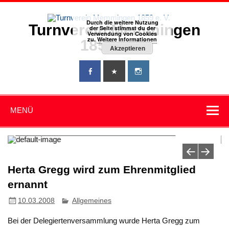
Zum
Inhalt
springen
Durch die weitere Nutzung
Turnverein Memmingen
der Seite stimmst du der
Verwendung von Cookies
zu.
Weitere Informationen
1859 e. V.
Akzeptieren
MENÜ
EK-Abschlussturnier 6. Mai in
Memmingen
Herta Gregg wird zum Ehrenmitglied
ernannt
10.03.2008
Allgemeines
Bei der Delegiertenversammlung wurde Herta Gregg zum