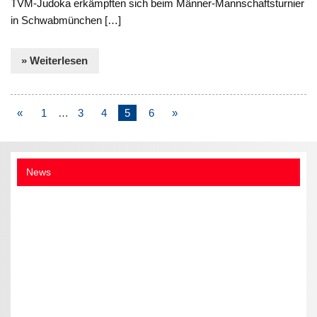
TVM-Judoka erkämpften sich beim Männer-Mannschaftsturnier
in Schwabmünchen […]
» Weiterlesen
«
1
…
3
4
5
6
»
News