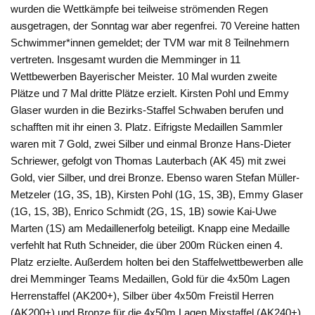
wurden die Wettkämpfe bei teilweise strömenden Regen
ausgetragen, der Sonntag war aber regenfrei. 70 Vereine hatten
Schwimmer*innen gemeldet; der TVM war mit 8 Teilnehmern
vertreten. Insgesamt wurden die Memminger in 11
Wettbewerben Bayerischer Meister. 10 Mal wurden zweite
Plätze und 7 Mal dritte Plätze erzielt. Kirsten Pohl und Emmy
Glaser wurden in die Bezirks-Staffel Schwaben berufen und
schafften mit ihr einen 3. Platz. Eifrigste Medaillen Sammler
waren mit 7 Gold, zwei Silber und einmal Bronze Hans-Dieter
Schriewer, gefolgt von Thomas Lauterbach (AK 45) mit zwei
Gold, vier Silber, und drei Bronze. Ebenso waren Stefan Müller-
Metzeler (1G, 3S, 1B), Kirsten Pohl (1G, 1S, 3B), Emmy Glaser
(1G, 1S, 3B), Enrico Schmidt (2G, 1S, 1B) sowie Kai-Uwe
Marten (1S) am Medaillenerfolg beteiligt. Knapp eine Medaille
verfehlt hat Ruth Schneider, die über 200m Rücken einen 4.
Platz erzielte. Außerdem holten bei den Staffelwettbewerben alle
drei Memminger Teams Medaillen, Gold für die 4x50m Lagen
Herrenstaffel (AK200+), Silber über 4x50m Freistil Herren
(AK200+) und Bronze für die 4x50m Lagen Mixstaffel (AK240+).