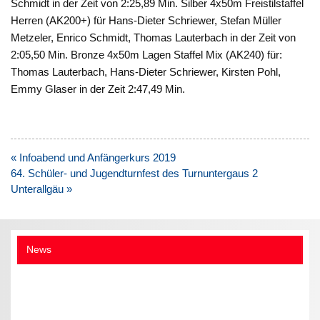
Schmidt in der Zeit von 2:25,89 Min. Silber 4x50m Freistilstaffel
Herren (AK200+) für Hans-Dieter Schriewer, Stefan Müller
Metzeler, Enrico Schmidt, Thomas Lauterbach in der Zeit von
2:05,50 Min. Bronze 4x50m Lagen Staffel Mix (AK240) für:
Thomas Lauterbach, Hans-Dieter Schriewer, Kirsten Pohl,
Emmy Glaser in der Zeit 2:47,49 Min.
Beitragsnavigation
« Infoabend und Anfängerkurs 2019
64. Schüler- und Jugendturnfest des Turnuntergaus 2
Unterallgäu »
News