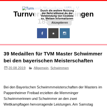
Zum
Inhalt
springen
Durch die weitere Nutzung
Turnverein Memmingen
der Seite stimmst du der
Verwendung von Cookies
zu.
Weitere Informationen
1859 e. V.
Akzeptieren
39 Medaillen für TVM Master Schwimmer
bei den bayerischen Meisterschaften
20.08.2019
Allgemein
,
Schwimmen
Bei den Bayerischen Schwimmmeisterschaften der Masters im
Pappenheimer Freibad erzielten die Memminger
Schwimmerinnen und Schwimmer an den zwei
Wettkampftagen hervorragende Leistungen. Am Samstag