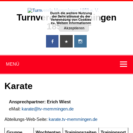
Zum
Inhalt
springen
Durch die weitere Nutzung
Turnverein Memmingen
der Seite stimmst du der
Verwendung von Cookies
zu.
Weitere Informationen
1859 e. V.
Akzeptieren
MENÜ
Karate
Ansprechpartner: Erich Wiest
eMail:
karate@tv-memmingen.de
Abteilungs-Web-Seite:
karate.tv-memmingen.de
Gruppe
Wochtentag
Trainingszeiten
Trainingsort