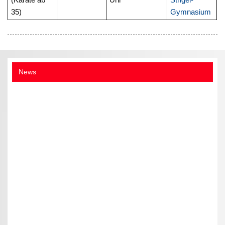
35)
Gymnasium
News