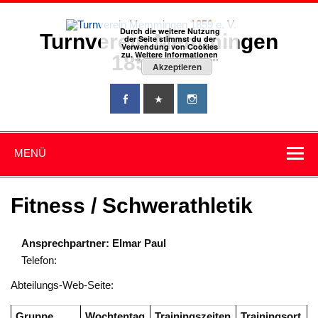
Zum
Inhalt
springen
Durch die weitere Nutzung
Turnverein Memmingen
der Seite stimmst du der
Verwendung von Cookies
zu.
Weitere Informationen
1859 e. V.
Akzeptieren
MENÜ
Fitness / Schwerathletik
Ansprechpartner: Elmar Paul
Telefon:
Abteilungs-Web-Seite:
Gruppe
Wochtentag
Trainingszeiten
Trainingsort