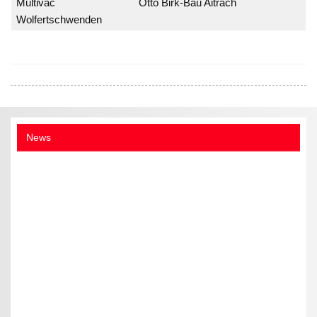
Multivac
Otto Birk-Bau Aitrach
Wolfertschwenden
News