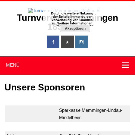
Zum
Inhalt
springen
Durch die weitere Nutzung
Turnverein Memmingen
der Seite stimmst du der
Verwendung von Cookies
zu.
Weitere Informationen
1859 e. V.
Akzeptieren
MENÜ
Unsere Sponsoren
Sparkasse Memmingen-Lindau-
Mindelheim