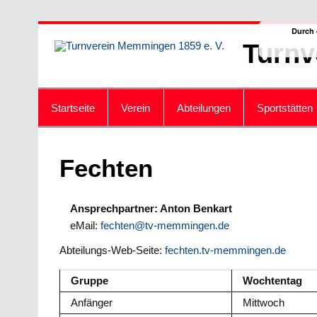
Zum
Durch 
Inhalt
Turnv
springen
Startseite
Verein
Abteilungen
Sportstätten
Fechten
Ansprechpartner: Anton Benkart
eMail:
fechten@tv-memmingen.de
Abteilungs-Web-Seite:
fechten.tv-memmingen.de
Gruppe
Wochtentag
Anfänger
Mittwoch