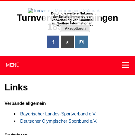
Zum
Inhalt
springen
Durch die weitere Nutzung
Turnverein Memmingen
der Seite stimmst du der
Verwendung von Cookies
zu.
Weitere Informationen
1859 e. V.
Akzeptieren
MENÜ
Links
Verbände allgemein
Bayerischer Landes-Sportverband e.V.
Deutscher Olympischer Sportbund e.V.