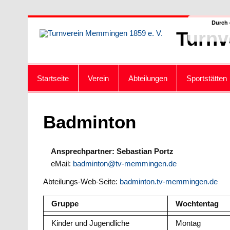
Zum
Durch 
Inhalt
Turnv
springen
Startseite
Verein
Abteilungen
Sportstätten
Badminton
Ansprechpartner: Sebastian Portz
eMail:
badminton@tv-memmingen.de
Abteilungs-Web-Seite:
badminton.tv-memmingen.de
Gruppe
Wochtentag
Kinder und Jugendliche
Montag