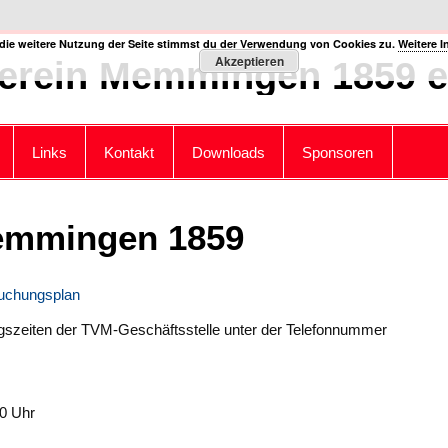
die weitere Nutzung der Seite stimmst du der Verwendung von Cookies zu.
Weitere I
Akzeptieren
erein Memmingen 1859 e.
Links
Kontakt
Downloads
Sponsoren
Memmingen 1859
uchungsplan
ngszeiten der TVM-Geschäftsstelle unter der Telefonnummer
30 Uhr