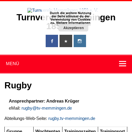
Zum
Inhalt
springen
Durch die weitere Nutzung
Turnverein Memmingen
der Seite stimmst du der
Verwendung von Cookies
zu.
Weitere Informationen
1859 e. V.
Akzeptieren
MENÜ
Rugby
Ansprechpartner: Andreas Krüger
eMail:
rugby@tv-memmingen.de
Abteilungs-Web-Seite:
rugby.tv-memmingen.de
Gruppe
Wochtentag
Trainingszeiten
Trainingsort