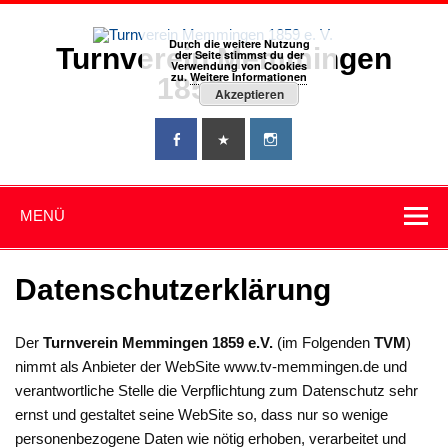
Zum
Inhalt
springen
Durch die weitere Nutzung
Turnverein Memmingen
der Seite stimmst du der
Verwendung von Cookies
zu.
Weitere Informationen
1859 e. V.
Akzeptieren
MENÜ
Datenschutzerklärung
Der
Turnverein Memmingen 1859 e.V.
(im Folgenden
TVM
)
nimmt als Anbieter der WebSite www.tv-memmingen.de und
verantwortliche Stelle die Verpflichtung zum Datenschutz sehr
ernst und gestaltet seine WebSite so, dass nur so wenige
personenbezogene Daten wie nötig erhoben, verarbeitet und