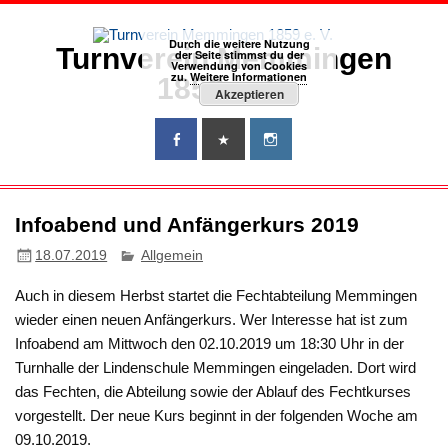
Zum
Inhalt
springen
Durch die weitere Nutzung
Turnverein Memmingen
der Seite stimmst du der
Verwendung von Cookies
zu.
Weitere Informationen
1859 e. V.
Akzeptieren
Infoabend und Anfängerkurs 2019
18.07.2019
Allgemein
Auch in diesem Herbst startet die Fechtabteilung Memmingen
wieder einen neuen Anfängerkurs. Wer Interesse hat ist zum
Infoabend am Mittwoch den 02.10.2019 um 18:30 Uhr in der
Turnhalle der Lindenschule Memmingen eingeladen. Dort wird
das Fechten, die Abteilung sowie der Ablauf des Fechtkurses
vorgestellt. Der neue Kurs beginnt in der folgenden Woche am
09.10.2019.