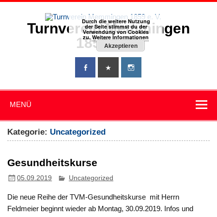
Zum
Inhalt
springen
Durch die weitere Nutzung
Turnverein Memmingen
der Seite stimmst du der
Verwendung von Cookies
zu.
Weitere Informationen
1859 e. V.
Akzeptieren
MENÜ
Kategorie:
Uncategorized
Gesundheitskurse
05.09.2019
Uncategorized
Die neue Reihe der TVM-Gesundheitskurse mit Herrn
Feldmeier beginnt wieder ab Montag, 30.09.2019. Infos und