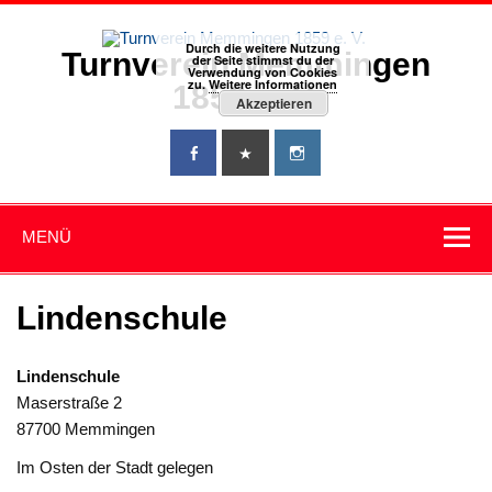
Zum
Inhalt
springen
Durch die weitere Nutzung
Turnverein Memmingen
der Seite stimmst du der
Verwendung von Cookies
zu.
Weitere Informationen
1859 e. V.
Akzeptieren
MENÜ
Lindenschule
Lindenschule
Maserstraße 2
87700 Memmingen
Im Osten der Stadt gelegen