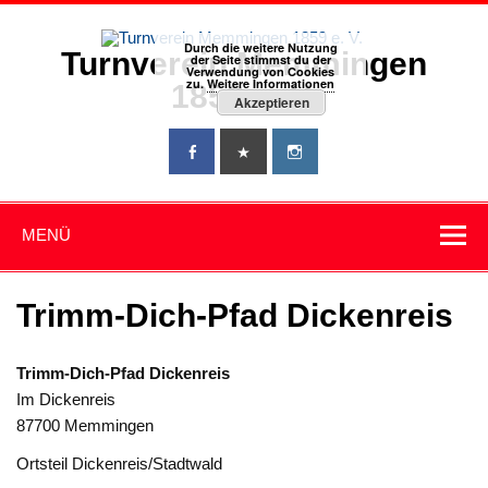
Zum
Inhalt
springen
Durch die weitere Nutzung
Turnverein Memmingen
der Seite stimmst du der
Verwendung von Cookies
zu.
Weitere Informationen
1859 e. V.
Akzeptieren
MENÜ
Trimm-Dich-Pfad Dickenreis
Trimm-Dich-Pfad Dickenreis
Im Dickenreis
87700 Memmingen
Ortsteil Dickenreis/Stadtwald