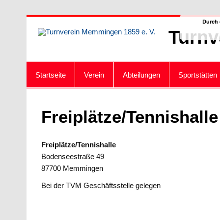
Zum
Durch 
Inhalt
Turnv
springen
Startseite
Verein
Abteilungen
Sportstätten
Freiplätze/Tennishalle
Freiplätze/Tennishalle
Bodenseestraße 49
87700 Memmingen
Bei der TVM Geschäftsstelle gelegen